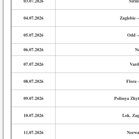
03.07.2026
Siriu
04.07.2026
Zaglebie 
05.07.2026
Odd –
06.07.2026
N
07.07.2026
Vard
08.07.2026
Flora 
09.07.2026
Polissya Zhy
10.07.2026
Lok. Zag
11.07.2026
Norwa