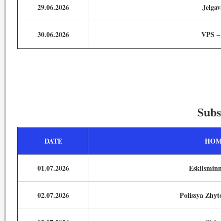
29.06.2026
Jelga
30.06.2026
VPS – 
Subs
DATE
HOM
01.07.2026
Eskilsminn
02.07.2026
Polissya Zhy