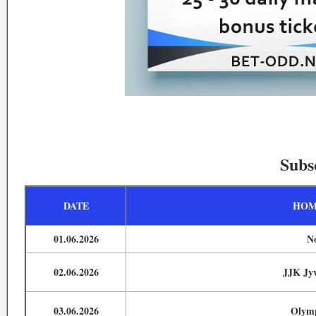
Subs
DATE
HOM
01.06.2026
N
02.06.2026
JJK Jyv
03.06.2026
Olymp