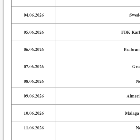
04.06.2026
Swede
05.06.2026
FBK Karls
06.06.2026
Brabran
07.06.2026
Gree
08.06.2026
N
09.06.2026
Almeri
10.06.2026
Malaga 
11.06.2026
N