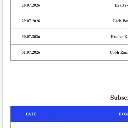
28.07.2026
Hearts 
29.07.2026
Lech Po
30.07.2026
Hradec Kr
31.07.2026
Cobh Ramb
Subsc
DATE
HOM