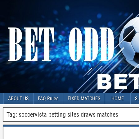
ABOUT US
FAQ-Rules
FIXED MATCHES
HOME
S
Tag:
soccervista betting sites draws matches
100% matches best matches