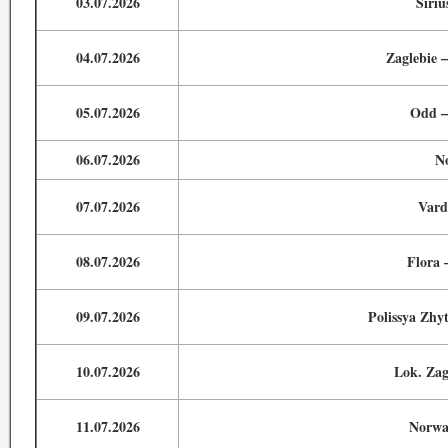
03.07.2026
Siriu
04.07.2026
Zaglebie 
05.07.2026
Odd –
06.07.2026
N
07.07.2026
Vard
08.07.2026
Flora 
09.07.2026
Polissya Zhy
10.07.2026
Lok. Zag
11.07.2026
Norwa