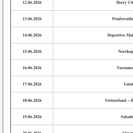
12.06.2026
Derry Ci
13.06.2026
Ponferradi
14.06.2026
Deportivo Mai
15.06.2026
Norrkop
16.06.2026
Varnamo 
17.06.2026
Gnis
18.06.2026
Switzerland – 
19.06.2026
Sabade
20.06.2026
Almer