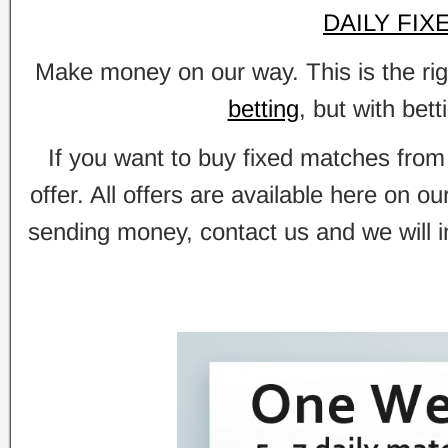
DAILY FI
Make money on our way. This is the rig
betting
, but with bett
If you want to buy fixed matches from
offer. All offers are available here on
sending money, contact us and we will i