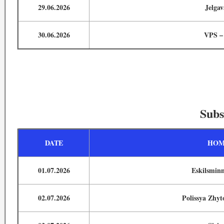
29.06.2026
Jelga
30.06.2026
VPS – 
Subs
DATE
HOM
01.07.2026
Eskilsminn
02.07.2026
Polissya Zhy