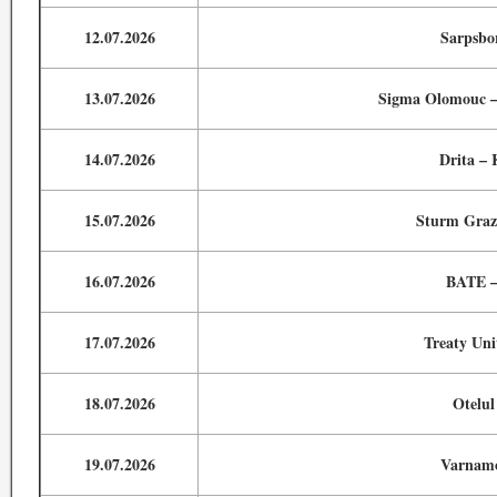
12.07.2026
Sarpsbo
13.07.2026
Sigma Olomouc –
14.07.2026
Drita – 
15.07.2026
Sturm Graz 
16.07.2026
BATE –
17.07.2026
Treaty Uni
18.07.2026
Otelul
19.07.2026
Varnamo