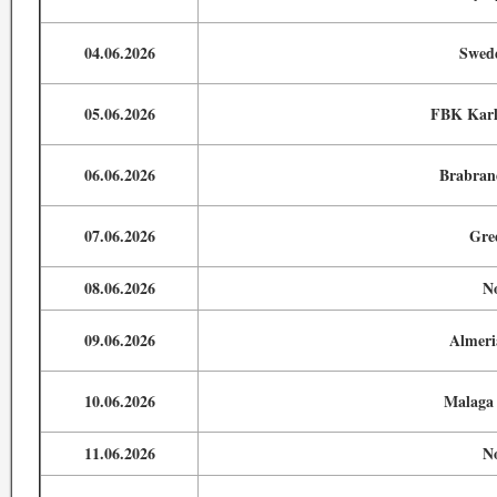
04.06.2026
Swede
05.06.2026
FBK Karls
06.06.2026
Brabran
07.06.2026
Gree
08.06.2026
N
09.06.2026
Almeri
10.06.2026
Malaga 
11.06.2026
N