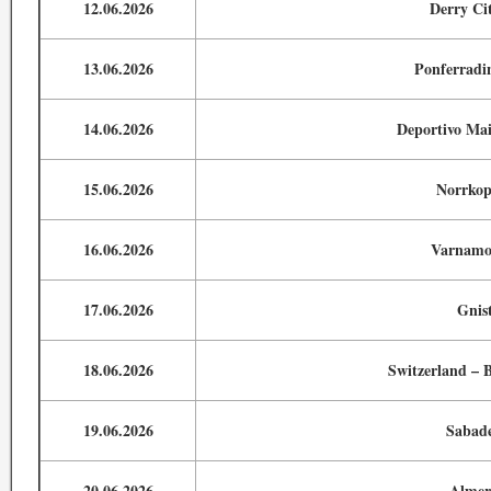
12.06.2026
Derry Ci
13.06.2026
Ponferradi
14.06.2026
Deportivo Mai
15.06.2026
Norrkop
16.06.2026
Varnamo 
17.06.2026
Gnis
18.06.2026
Switzerland – 
19.06.2026
Sabade
20.06.2026
Almer