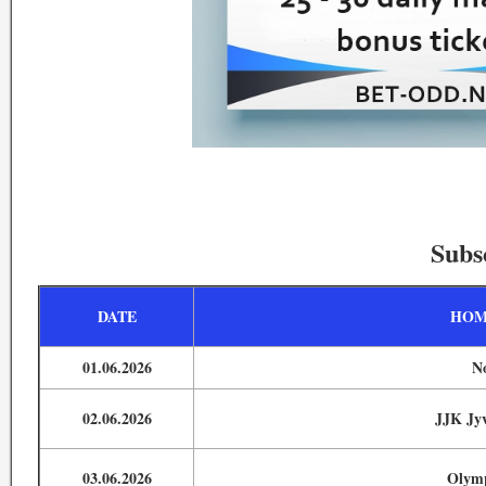
Subs
DATE
HOM
01.06.2026
N
02.06.2026
JJK Jyv
03.06.2026
Olymp