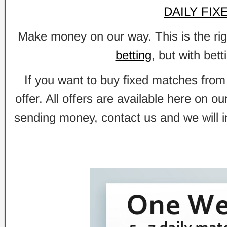
DAILY FI
Make money on our way. This is the rig
betting
, but with bett
If you want to buy fixed matches from
offer. All offers are available here on
sending money, contact us and we will i