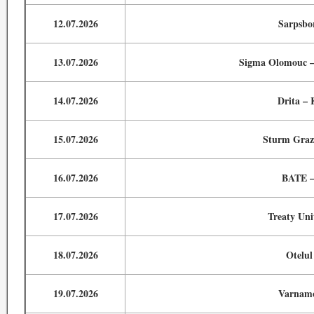
12.07.2026
Sarpsbo
13.07.2026
Sigma Olomouc –
14.07.2026
Drita – 
15.07.2026
Sturm Graz 
16.07.2026
BATE –
17.07.2026
Treaty Uni
18.07.2026
Otelul
19.07.2026
Varnamo