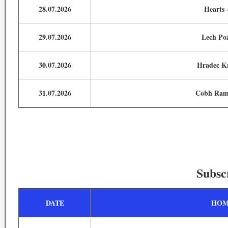
28.07.2026
Hearts 
29.07.2026
Lech Po
30.07.2026
Hradec Kr
31.07.2026
Cobh Ramb
Subsc
DATE
HOM