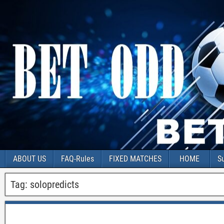
ABOUT US
FAQ-Rules
FIXED MATCHES
HOME
S
Tag:
solopredicts
100% matches best matches