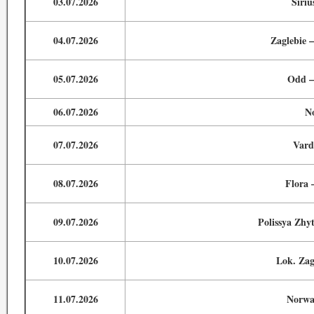
03.07.2026
Siriu
04.07.2026
Zaglebie 
05.07.2026
Odd –
06.07.2026
N
07.07.2026
Vard
08.07.2026
Flora 
09.07.2026
Polissya Zhy
10.07.2026
Lok. Zag
11.07.2026
Norwa